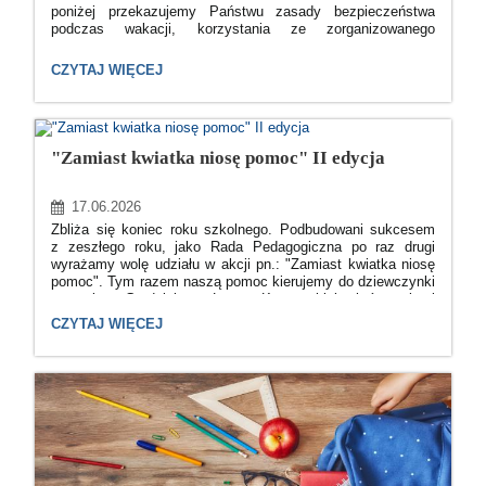
poniżej przekazujemy Państwu zasady bezpieczeństwa
podczas wakacji, korzystania ze zorganizowanego
wypoczynku, który został zgłoszony do systemu bazy
wypoczynku i jest nadzorowany przez Kuratorów Oświaty,
TU
CZYTAJ WIĘCEJ
służby sanepidu i służby Państwowej Straży Pożarnej oraz
MOŻNA
o możliwości sprawdzenia organizatorów wypoczynku w
SPRAWDZIĆ
systemie bazy wypoczynku
ORGANIZATORÓW
(https://wypoczynek.men.gov.pl/). Rodzice mogą zgłaszać
LETNIEGO
WYPOCZYNKU:
do organizatora wypoczynku prośbę o wydrukowanie
"Zamiast kwiatka niosę pomoc" II edycja
z systemu bazy wypoczynku potwierdzenia o zgłoszonym
wypoczynku, w którym uczestniczy dziecko (odrębnie dla
każdego turnusu). W bazie wypoczynku w zakładce Rodzice
17.06.2026
dostępne są odpowiedzi na najczęściej zadawane pytania
Zbliża się koniec roku szkolnego. Podbudowani sukcesem
dotyczące wypoczynku
z zeszłego roku, jako Rada Pedagogiczna po raz drugi
(https://wypoczynek.men.gov.pl/strona/Rodzice), a także
wyrażamy wolę udziału w akcji pn.: "Zamiast kwiatka niosę
„Poradnik bezpiecznego wypoczynku”, który zawiera
pomoc". Tym razem naszą pomoc kierujemy do dziewczynki
najważniejsze informacje dotyczące przygotowań
z gminy Grodzisk - Laury Krasowskiej, która cierpi
do wyjazdów na wypoczynek. W Poradniku okre
na spastyczne porażenie kończyn dolnych, stan po złamaniu
"ZAMIAST
CZYTAJ WIĘCEJ
kości czaszki i twarzoczaszki oraz rozległym urazie mózgu.
KWIATKA
Leczenie i rehabilitacja są bardzo kosztowne - dlatego
NIOSĘ
Rodzice proszą o pomoc.
POMOC"
II
EDYCJA: