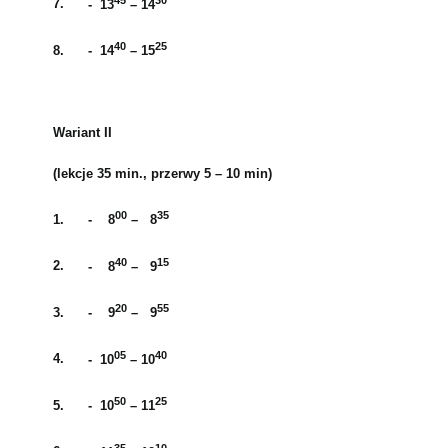
7.
- 13
– 14
40
25
8.
- 14
– 15
Wariant II
(lekcje 35 min., przerwy 5 – 10 min)
00
35
1.
- 8
– 8
40
15
2.
- 8
– 9
20
55
3.
- 9
– 9
05
40
4.
- 10
– 10
50
25
5.
- 10
– 11
35
10