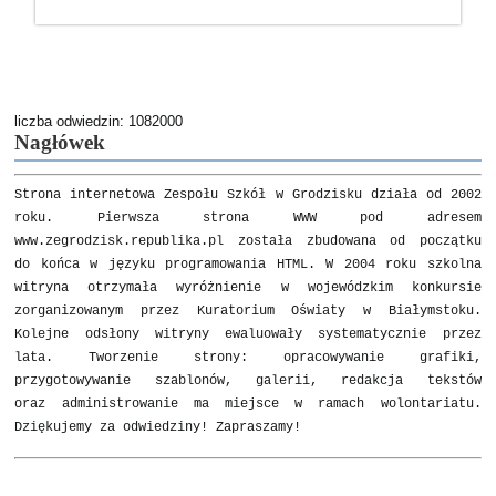
Zapraszamy do obejrzenia filmu:
DO
OBEJRZENIA
https://zsgrodzisk.edupage.org/a/wydarzenia-z-zycia-szkoly
NASZYCH
SZKOLNYCH
JASEŁEK:
liczba odwiedzin: 1082000
Nagłówek
Strona internetowa Zespołu Szkół w Grodzisku działa od 2002
roku. Pierwsza strona WWW pod adresem
www.zegrodzisk.republika.pl została zbudowana od początku
do końca w języku programowania HTML. W 2004 roku szkolna
witryna otrzymała wyróżnienie w wojewódzkim konkursie
zorganizowanym przez Kuratorium Oświaty w Białymstoku.
Kolejne odsłony witryny ewaluowały systematycznie przez
lata. Tworzenie strony: opracowywanie grafiki,
przygotowywanie szablonów, galerii, redakcja tekstów
oraz administrowanie ma miejsce w ramach wolontariatu.
Dziękujemy za odwiedziny! Zapraszamy!