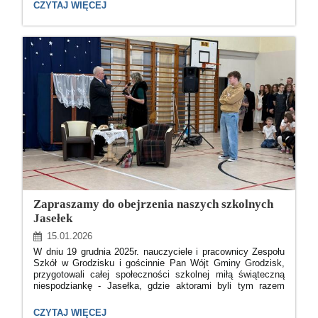
zajęcia dydaktyczno-wychowawcze w Przedszkolu w
ZAWIESZENIE
CZYTAJ WIĘCEJ
Grodzisku oraz Szkole Podstawowej im. Henryka
ZAJĘĆ:
Sienkiewicza w Grodzisku na czas oznaczony, tj. od 2 do 3
lutego 2026r. (poniedziałek i wtorek) ponieważ temperatura
zewnętrzna mierzona o godzinie 21:00, w dwóch kolejnych
dniach poprzedzających zawieszenie zajęć lekcyjnych,
wyniosła poniżej - 15°C
.
Zapraszamy do obejrzenia naszych szkolnych
Jasełek
15.01.2026
W dniu 19 grudnia 2025r. nauczyciele i pracownicy Zespołu
Szkół w Grodzisku i gościnnie Pan Wójt Gminy Grodzisk,
przygotowali całej społeczności szkolnej miłą świąteczną
niespodziankę - Jasełka, gdzie aktorami byli tym razem
dorośli...
ZAPRASZAMY
CZYTAJ WIĘCEJ