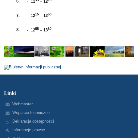
6.
- 11
– 12
15
50
7.
- 12
– 12
55
30
8.
- 12
– 13
Linki
Webmaster
Wsparcie techniczne
Deklaracja dostępności
Informacje prawne