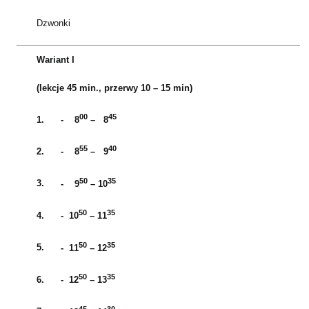
Dzwonki
Wariant I
(lekcje 45 min., przerwy 10 – 15 min)
00
45
1.
- 8
– 8
55
40
2.
- 8
– 9
50
35
3.
- 9
– 10
50
35
4.
- 10
– 11
50
35
5.
- 11
– 12
50
35
6.
- 12
– 13
45
30