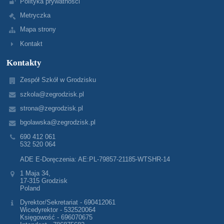
Polityka prywatności
Metryczka
Mapa strony
Kontakt
Kontakty
Zespół Szkół w Grodzisku
szkola@zegrodzisk.pl
strona@zegrodzisk.pl
bgolawska@zegrodzisk.pl
690 412 061
532 520 064
ADE E-Doręczenia: AE:PL-79857-21185-WTSHR-14
1 Maja 34,
17-315 Grodzisk
Poland
Dyrektor/Sekretariat - 690412061
Wicedyrektor - 532520064
Księgowość - 696070675